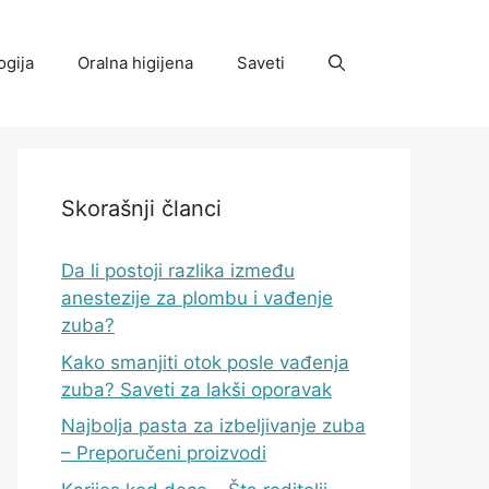
ogija
Oralna higijena
Saveti
Skorašnji članci
Da li postoji razlika između
anestezije za plombu i vađenje
zuba?
Kako smanjiti otok posle vađenja
zuba? Saveti za lakši oporavak
Najbolja pasta za izbeljivanje zuba
– Preporučeni proizvodi