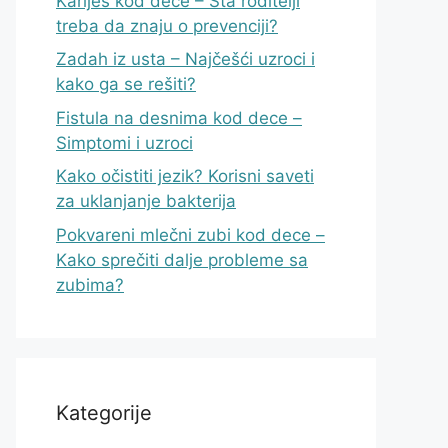
Karijes kod dece – Šta roditelji
treba da znaju o prevenciji?
Zadah iz usta – Najčešći uzroci i
kako ga se rešiti?
Fistula na desnima kod dece –
Simptomi i uzroci
Kako očistiti jezik? Korisni saveti
za uklanjanje bakterija
Pokvareni mlečni zubi kod dece –
Kako sprečiti dalje probleme sa
zubima?
Kategorije